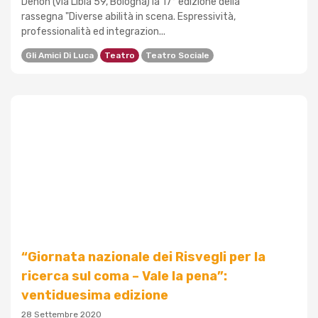
Dehon (via Libia 59, Bologna) la 17° edizione della
rassegna "Diverse abilità in scena. Espressività,
professionalità ed integrazion...
Gli Amici Di Luca
Teatro
Teatro Sociale
“Giornata nazionale dei Risvegli per la
ricerca sul coma – Vale la pena”:
ventiduesima edizione
28 Settembre 2020