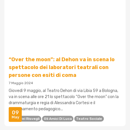
“Over the moon”: al Dehon va in scena lo
spettacolo dei laboratori teatrali con
persone con esiti di coma
7 Maggio 2024
Giovedì 9 maggio, al Teatro Dehon di via Libia 59 a Bologna,
va in scena alle ore 21 lo spettacolo “Over the moon” con la
drammaturgia e regia di Alessandra Cortesi e il
coordinamento pedagogico...
09
May
Casa Dei Risvegli
Gli Amici Di Luca
Teatro Sociale