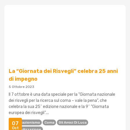
La “Giornata dei Risvegli” celebra 25 anni
di impegno
5 Ottobre 2023
Il 7 ottobre è una data speciale per la "Giornata nazionale
dei risvegli per la ricerca sul coma – vale la pena", che
celebra la sua 25^ edizione nazionale e la 9^ "Giornata
europea dei risvegli"....
07
Associazionismo
Coma
Gli Amici Di Luca
Oct
Sensibilizzazione