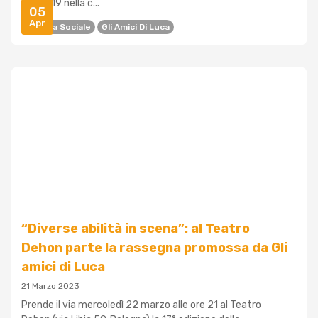
Covid-19 nella c...
05
Apr
Cinema Sociale
Gli Amici Di Luca
“Diverse abilità in scena”: al Teatro
Dehon parte la rassegna promossa da Gli
amici di Luca
21 Marzo 2023
Prende il via mercoledì 22 marzo alle ore 21 al Teatro