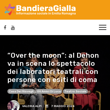
“Over the moon”: al Dehon
va in scena lo spettacolo
dei laboratori teatrali con
persone con esiti di coma
Casa Dei Risvegli
Gli Amici Di Luca
Teatro Sociale
VALERIA ALPI
7 MAGGIO 2024