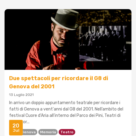
Due spettacoli per ricordare il G8 di
Genova del 2001
13 Luglio 2021
In arrivo un doppio appuntamento teatrale per ricordare i
fatti di Genova a vent'anni dal G8 del 2001. Nell’ambito del
festival Cuore d’Aria all’interno del Parco dei Pini, Teatri di
Vita ripor...
20
Jul
G8 Di Genova
Memoria
Teatro