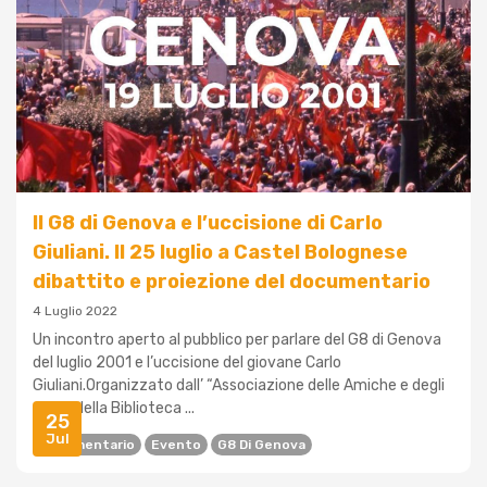
Il G8 di Genova e l’uccisione di Carlo
Giuliani. Il 25 luglio a Castel Bolognese
dibattito e proiezione del documentario
4 Luglio 2022
Un incontro aperto al pubblico per parlare del G8 di Genova
del luglio 2001 e l’uccisione del giovane Carlo
Giuliani.Organizzato dall’ “Associazione delle Amiche e degli
Amici della Biblioteca ...
25
Jul
Documentario
Evento
G8 Di Genova