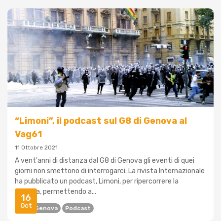
“Limoni”, il podcast sul G8 di Genova al
Vag61
11 Ottobre 2021
A vent'anni di distanza dal G8 di Genova gli eventi di quei
giorni non smettono di interrogarci. La rivista Internazionale
ha pubblicato un podcast, Limoni, per ripercorrere la
vicenda, permettendo a...
16
Oct
G8 Di Genova
Podcast