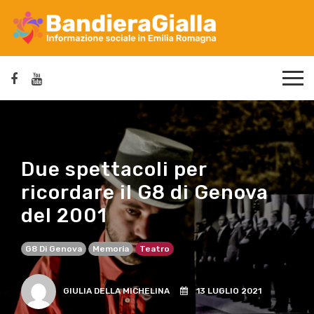
Due spettacoli per
ricordare il G8 di Genova
del 2001
G8 Di Genova
Memoria
Teatro
GIULIA DELLA MICHELINA
13 LUGLIO 2021