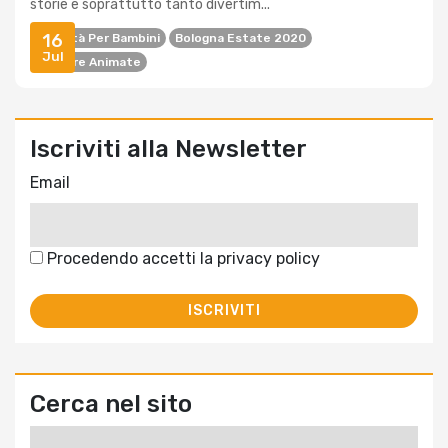
storie e soprattutto tanto divertim...
16
Attività Per Bambini
Bologna Estate 2020
Jul
Letture Animate
Iscriviti alla Newsletter
Email
Procedendo accetti la privacy policy
Cerca nel sito
Ricerca