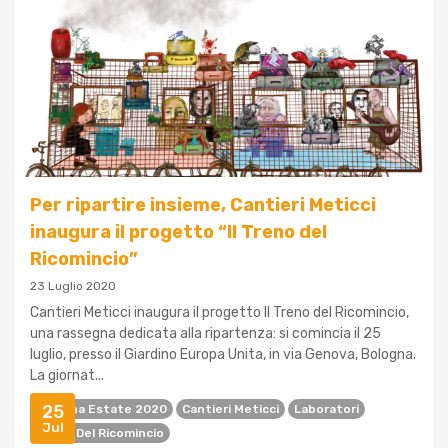
Per ripartire insieme, Cantieri Meticci
inaugura il progetto “Il Treno del
Ricomincio”
23 Luglio 2020
Cantieri Meticci inaugura il progetto Il Treno del Ricomincio,
una rassegna dedicata alla ripartenza: si comincia il 25
luglio, presso il Giardino Europa Unita, in via Genova, Bologna.
La giornat...
25
Bologna Estate 2020
Cantieri Meticci
Laboratori
Jul
Treno Del Ricomincio