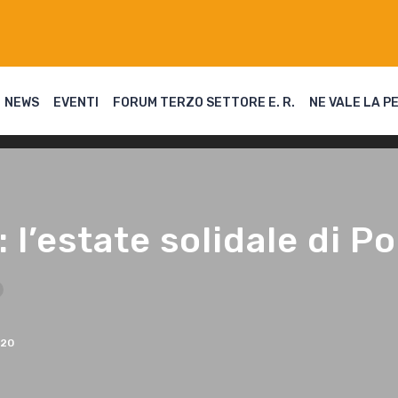
NEWS
EVENTI
FORUM TERZO SETTORE E. R.
NE VALE LA P
l’estate solidale di Po
020