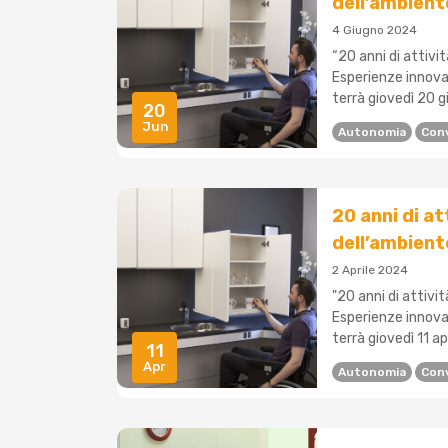
dell’ambien
4 Giugno 2024
“20 anni di attivi
Esperienze innovati
terrà giovedì 20 gi
20
Jun
Autonomia
Con
20 anni di a
dell’ambien
2 Aprile 2024
"20 anni di attivi
Esperienze innovati
terrà giovedì 11 apr
11
Apr
Autonomia
Con