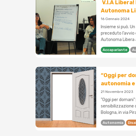
V.I.A Libera!
Autonoma Li
16 Gennaio 2024
Insieme si può. U
preceduto l’avvio d
Autonoma Libera a
Accaparlante
A
“Oggi per do
autonomia e 
21 Novembre 2023
"Oggi per domani":
sensibilizzazione 
Bologna, in via Pira
Autonomia
Disa