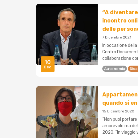
“A diventare 
incontro onli
delle person
7 Dicembre 2021
In occasione della 
Centro Documenta
collaborazione con
10
Dec
Autonomia
Disa
Appartamento
quando si en
15 Dicembre 2020
“Non puoi portare 
amorevole ma deter
2020, “In viaggio 