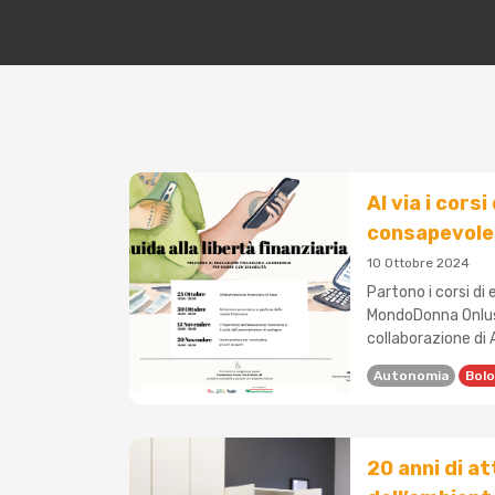
Al via i cors
consapevole
10 Ottobre 2024
Partono i corsi di
MondoDonna Onlus,
collaborazione di 
Autonomia
Bol
20 anni di a