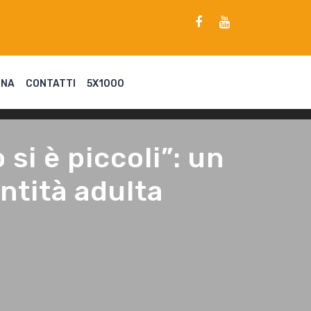
ENA
CONTATTI
5X1000
si è piccoli”: un
entità adulta