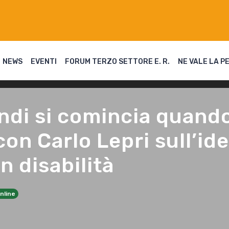
NEWS
EVENTI
FORUM TERZO SETTORE E. R.
NE VALE LA P
ndi si comincia quando 
con Carlo Lepri sull’id
n disabilità
nline