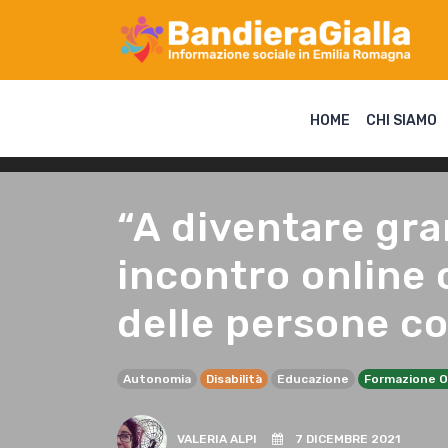
HOME
CHI SIAMO
“A diventare gra
incontro online 
delle persone co
Autonomia
Disabilità
Educazione
Formazione O
VALERIA ALPI
7 DICEMBRE 2021