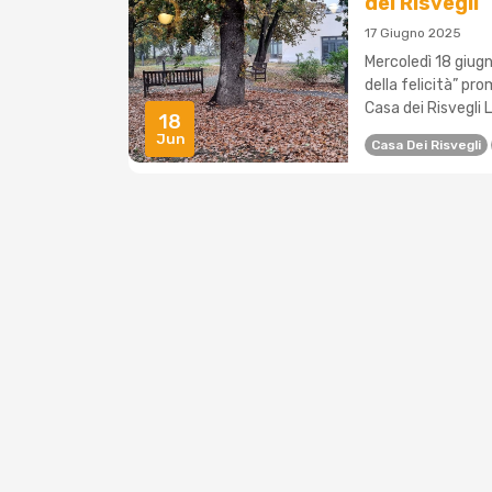
dei Risvegli
17 Giugno 2025
Mercoledì 18 giugn
della felicità” pro
Casa dei Risvegli L
18
Jun
Casa Dei Risvegli