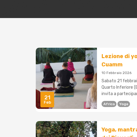
Lezione di yo
Cuamm
10 Febbraio 2026
Sabato 21 febbraio
Quarto Inferiore (
invita a partecipar
21
Feb
Africa
Yoga
Yoga, mantra