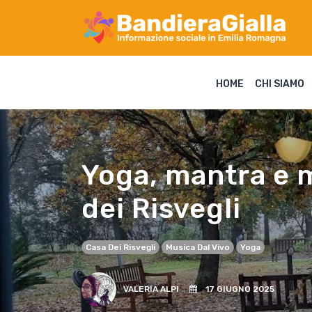
HOME
CHI SIAMO
Yoga, mantra e m
dei Risvegli
Casa Dei Risvegli
Musica Dal Vivo
Yoga
VALERIA ALPI
17 GIUGNO 2025