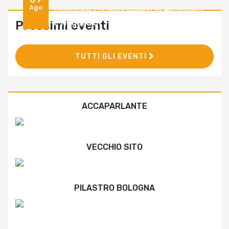
Ago
ricordare i tragici eventi di Hiroshima
e Nagasaki
Prossimi eventi
TUTTI GLI EVENTI
ACCAPARLANTE
VECCHIO SITO
PILASTRO BOLOGNA