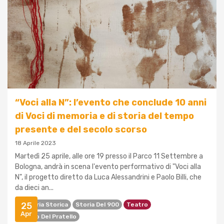
“Voci alla N”: l’evento che conclude 10 anni
di Voci di memoria e di storia del tempo
presente e del secolo scorso
18 Aprile 2023
Martedì 25 aprile, alle ore 19 presso il Parco 11 Settembre a
Bologna, andrà in scena l'evento performativo di "Voci alla
N", il progetto diretto da Luca Alessandrini e Paolo Billi, che
da dieci an...
25
Memoria Storica
Storia Del 900
Teatro
Apr
Teatro Del Pratello