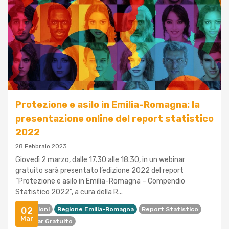
Protezione e asilo in Emilia-Romagna: la
presentazione online del report statistico
2022
28 Febbraio 2023
Giovedì 2 marzo, dalle 17.30 alle 18.30, in un webinar
gratuito sarà presentato l’edizione 2022 del report
“Protezione e asilo in Emilia-Romagna – Compendio
Statistico 2022”, a cura della R...
02
Migrazioni
Regione Emilia-Romagna
Report Statistico
Mar
Webinar Gratuito