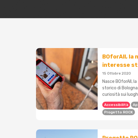
BOforAll, la 
interesse st
15 Ottobre 2020
Nasce BOforAll, la
storico di Bologna,
curiosità sui luoghi 
Accessibilità
Ap
Progetto ROCK