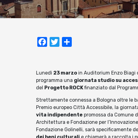
Facebook
Twitter
Condividi
Lunedì
23 marzo
in Auditorium Enzo Biagi d
programma una
giornata studio su access
del
Progetto ROCK
finanziato dal Program
Strettamente connessa a Bologna oltre le bar
Premio europeo Città Accessibile, la giornat
vita indipendente
promossa da Comune di 
Architettura e Fondazione per l’Innovazione
Fondazione Golinelli, sarà specificamente d
dei beni culturali
e chiamerà a raccolta i pr