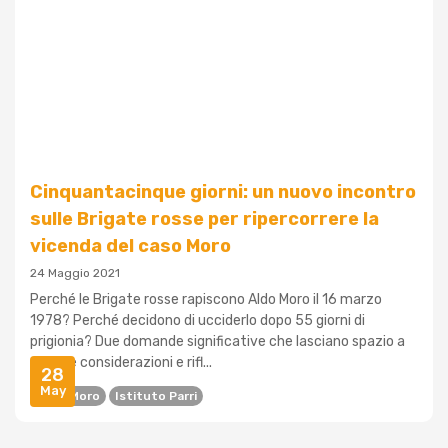
Cinquantacinque giorni: un nuovo incontro
sulle Brigate rosse per ripercorrere la
vicenda del caso Moro
24 Maggio 2021
Perché le Brigate rosse rapiscono Aldo Moro il 16 marzo
1978? Perché decidono di ucciderlo dopo 55 giorni di
prigionia? Due domande significative che lasciano spazio a
diverse considerazioni e rifl...
28
May
Caso Moro
Istituto Parri