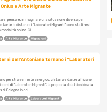
 Onlus e Arte Migrante
fare, pensare, immaginare una situazione diversa per
ostante le distanze i "Laboratori Migranti" sono stati resi
 modalità online. Ci...
na
Arte Migrante
Migrazioni
nterni dell’Antoniano tornano i “Laboratori
iano per stranieri, orto sinergico, chitarra e danze africane:
 corsi di "Laboratori Migranti", la proposta didattica ideata
di Bologna in col...
na
Arte Migrante
Laboratori Migranti