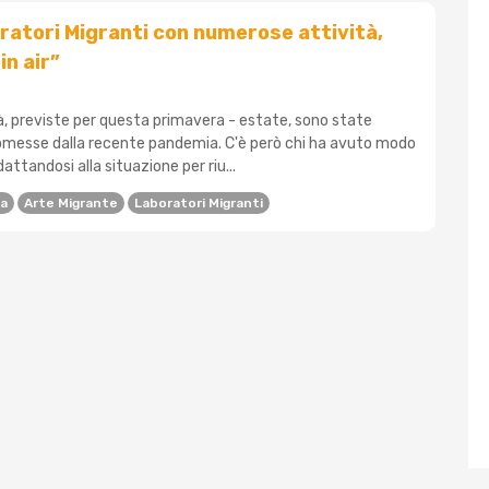
oratori Migranti con numerose attività,
in air”
, previste per questa primavera - estate, sono state
messe dalla recente pandemia. C'è però chi ha avuto modo
dattandosi alla situazione per riu...
na
Arte Migrante
Laboratori Migranti