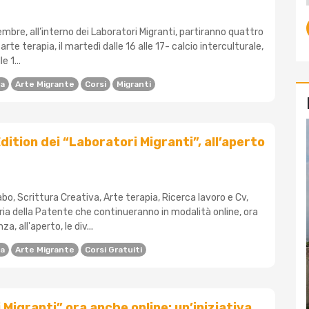
bre, all’interno dei Laboratori Migranti, partiranno quattro
 arte terapia, il martedì dalle 16 alle 17- calcio interculturale,
e 1...
na
Arte Migrante
Corsi
Migranti
ition dei “Laboratori Migranti”, all’aperto
rabo, Scrittura Creativa, Arte terapia, Ricerca lavoro e Cv,
ria della Patente che continueranno in modalità online, ora
a, all'aperto, le div...
na
Arte Migrante
Corsi Gratuiti
 Migranti” ora anche online: un’iniziativa