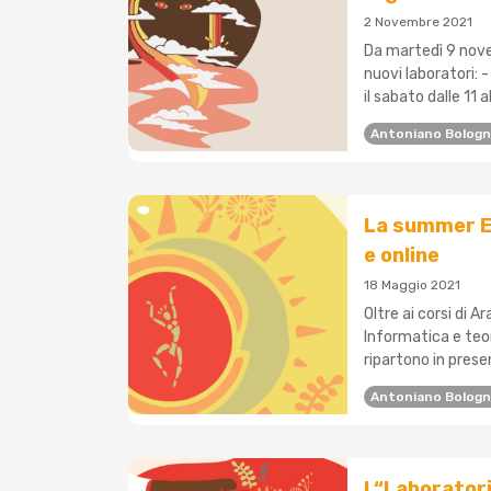
2 Novembre 2021
Da martedì 9 novem
nuovi laboratori: -
il sabato dalle 11 all
Antoniano Bolog
La summer Ed
e online
18 Maggio 2021
Oltre ai corsi di A
Informatica e teo
ripartono in presenz
Antoniano Bolog
I “Laboratori