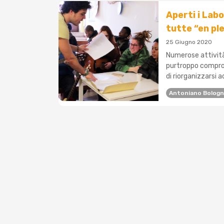
Aperti i Lab
tutte “en ple
25 Giugno 2020
Numerose attività
purtroppo compro
di riorganizzarsi a
Antoniano Bolog