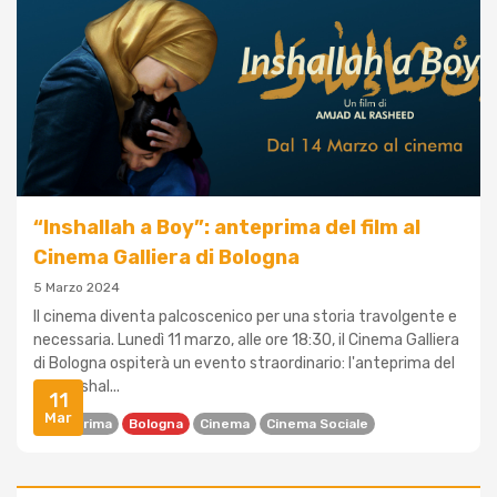
“Inshallah a Boy”: anteprima del film al
Cinema Galliera di Bologna
5 Marzo 2024
Il cinema diventa palcoscenico per una storia travolgente e
necessaria. Lunedì 11 marzo, alle ore 18:30, il Cinema Galliera
di Bologna ospiterà un evento straordinario: l'anteprima del
film "Inshal...
11
Mar
Anteprima
Bologna
Cinema
Cinema Sociale