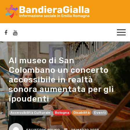
Al museo di San
Colombano un concerto
accessibile in realtà
sonora aumentata per gli
ipoudenti
Accessibilità Culturale
Bologna
Disabilità
Eventi