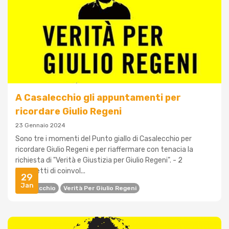
A Casalecchio gli appuntamenti per
ricordare Giulio Regeni
23 Gennaio 2024
Sono tre i momenti del Punto giallo di Casalecchio per
ricordare Giulio Regeni e per riaffermare con tenacia la
richiesta di "Verità e Giustizia per Giulio Regeni". - 2
banchetti di coinvol...
29
Jan
Casalecchio
Verità Per Giulio Regeni