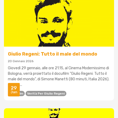
Giulio Regeni: Tutto il male del mondo
20 Gennaio 2026
Giovedì 29 gennaio, alle ore 21.15, al Cinema Modernissimo di
Bologna, verrà proiettato il docufilm "Giulio Regeni: Tutto il
male del mondo", di Simone Manetti (80 minuti, Italia 2026).
Sin dall...
29
Jan
Docufilm
Verità Per Giulio Regeni