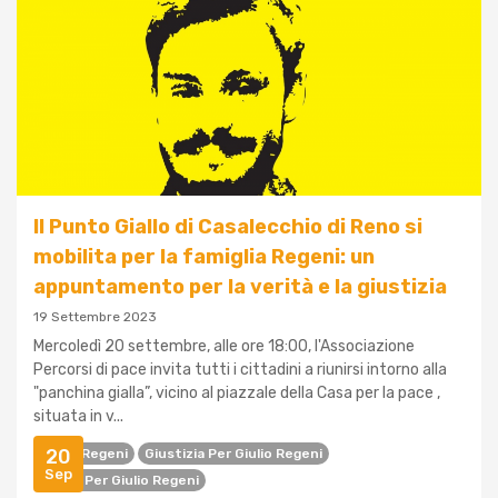
Il Punto Giallo di Casalecchio di Reno si
mobilita per la famiglia Regeni: un
appuntamento per la verità e la giustizia
19 Settembre 2023
Mercoledì 20 settembre, alle ore 18:00, l'Associazione
Percorsi di pace invita tutti i cittadini a riunirsi intorno alla
"panchina gialla”, vicino al piazzale della Casa per la pace ,
situata in v...
20
Giulio Regeni
Giustizia Per Giulio Regeni
Sep
Verità Per Giulio Regeni