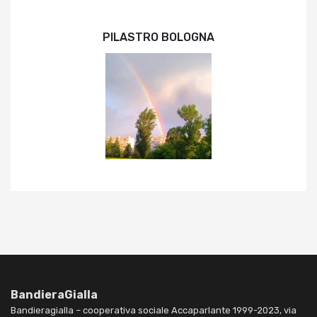
PILASTRO BOLOGNA
BandieraGialla
Bandieragialla – cooperativa sociale Accaparlante 1999-2023, via