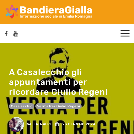
A Casalecchio gli
appuntamenti per
ricordare Giulio Regeni
Casalecchio
Verità Per Giulio Regeni
VALERIA ALPI
23 GENNAIO 2024