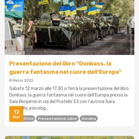
Presentazione del libro “Donbass, la
guerra fantasma nel cuore dell’Europa”
8 Marzo 2022
Sabato 12 marzo alle 17.30 si terrà la presentazione del libro
Donbass, la guerra fantasma nel cuore dell'Europa presso la
Sala Benjamin in via del Pratello 53 con l'autrice Sara
Reginella, psicolog...
12
Mar
Geopolitica
Presentazione Libro
Ucraina