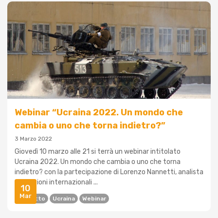
Webinar “Ucraina 2022. Un mondo che
cambia o uno che torna indietro?”
3 Marzo 2022
Giovedì 10 marzo alle 21 si terrà un webinar intitolato
Ucraina 2022. Un mondo che cambia o uno che torna
indietro? con la partecipazione di Lorenzo Nannetti, analista
di relazioni internazionali ...
10
Mar
Conflitto
Ucraina
Webinar