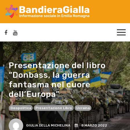
Presentazione del libro
“Donbass, la guerra
fantasma nel cuore
dell’Europa”
Geopolitica
Presentazione Libro
Ucraina
GIULIA DELLA MICHELINA
8 MARZO 2022