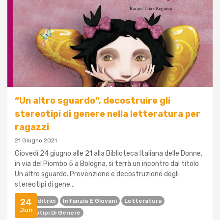
“Un altro sguardo”, decostruire gli
stereotipi di genere nella letteratura per
ragazzi
21 Giugno 2021
Giovedì 24 giugno alle 21 alla Biblioteca Italiana delle Donne,
in via del Piombo 5 a Bologna, si terrà un incontro dal titolo
Un altro sguardo. Prevenzione e decostruzione degli
stereotipi di gene...
24
Case Editrici
Infanzia E Giovani
Letteratura
Jun
Stereotipi Di Genere