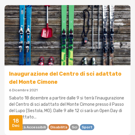
Inaugurazione del Centro di sci adattato
del Monte Cimone
6 Dicembre 2021
Sabato 18 dicembre a partire dalle 9 si terrà l'inaugurazione
del Centro di sci adattato del Monte Cimone presso il Passo
del Lupo (Sestola, MO). Dalle 9 alle 12 ci sarà un Open Day di
sci adattato...
18
Dec
Attività Accessibili
Disabilità
Sci
Sport