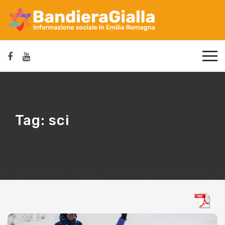
Tag:
sci