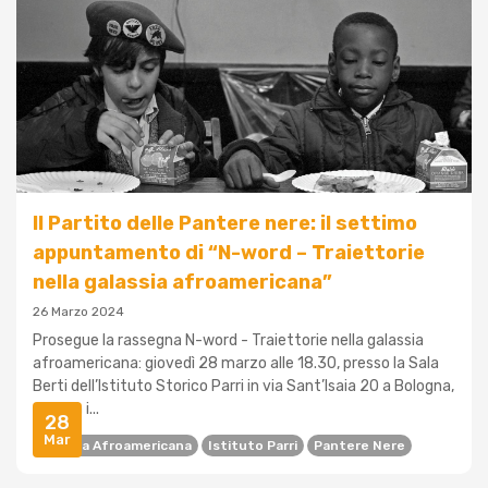
Il Partito delle Pantere nere: il settimo
appuntamento di “N-word – Traiettorie
nella galassia afroamericana”
26 Marzo 2024
Prosegue la rassegna N-word - Traiettorie nella galassia
afroamericana: giovedì 28 marzo alle 18.30, presso la Sala
Berti dell’Istituto Storico Parri in via Sant’Isaia 20 a Bologna,
si terrà i...
28
Mar
Cultura Afroamericana
Istituto Parri
Pantere Nere