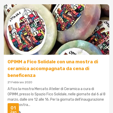
OPIMM a Fico Solidale con una mostra di
ceramica accompagnata da cena di
beneficenza
21 Febbraio 2020
A Fico la mostra Mercato Atelier di Ceramica a cura di
OPIMM, presso lo Spazio Fico Solidale, nelle giornate dal 6 al 8
marzo, dalle ore 12 alle 16. Per la giornata dell'inaugurazione
della mostra...
01
Jan