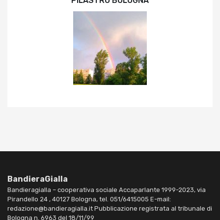
PILASTRO BOLOGNA
BandieraGialla
Bandieragialla – cooperativa sociale Accaparlante 1999-2023, via
Pirandello 24 , 40127 Bologna, tel. 051/6415005 E-mail:
redazione@bandieragialla.it Pubblicazione registrata al tribunale di
Bologna n. 6963 del 18/11/99