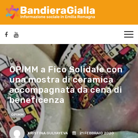
OPIMM a Fico Solidale con
una mostra di ceramica
accompagnata da cena di
beneficenza
OPIMM
KRISTINA GULYAYEVA
21 FEBBRAIO 2020