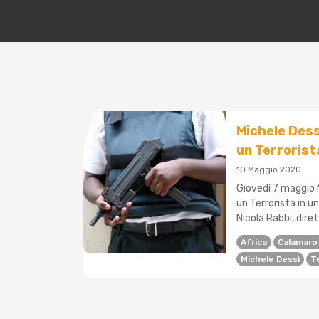
Michele Dessì
un Terrorist
10 Maggio 2020
Giovedì 7 maggio M
un Terrorista in un
Nicola Rabbi, diret
Africa
Calamaro 
Michele Dessì
T