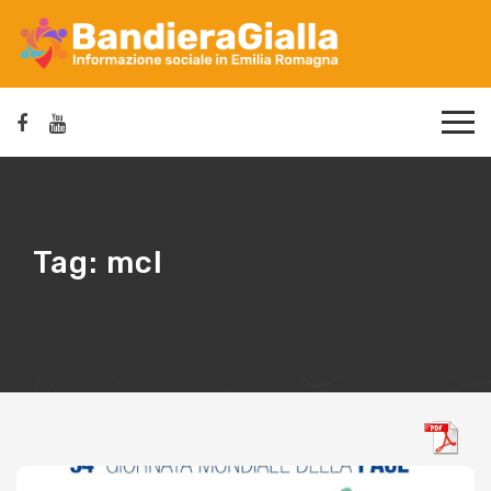
Tag:
mcl