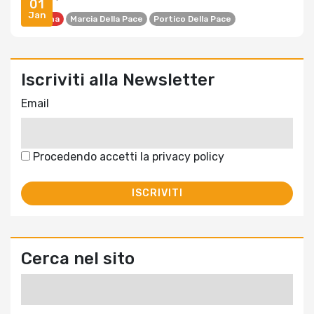
01
Jan
Bologna
Marcia Della Pace
Portico Della Pace
Iscriviti alla Newsletter
Email
Procedendo accetti la privacy policy
Cerca nel sito
Ricerca
per: