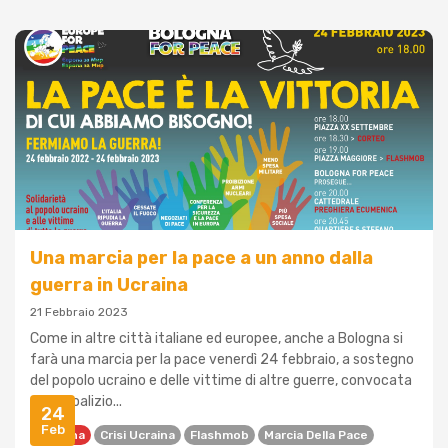
Una marcia per la pace a un anno dalla
guerra in Ucraina
21 Febbraio 2023
Come in altre città italiane ed europee, anche a Bologna si
farà una marcia per la pace venerdì 24 febbraio, a sostegno
del popolo ucraino e delle vittime di altre guerre, convocata
dalla Coalizio...
24
Feb
Bologna
Crisi Ucraina
Flashmob
Marcia Della Pace