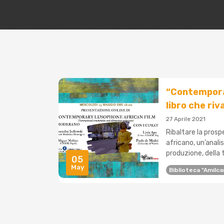
“Contemporar
libro che riv
27 Aprile 2021
Ribaltare la prospe
africano, un’analis
produzione, della t
05
May
Biblioteca "Amilca