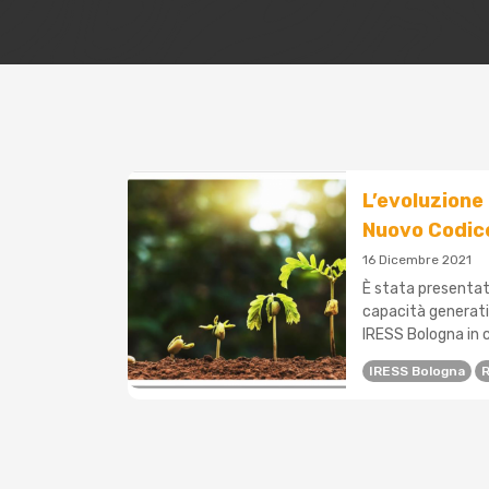
L’evoluzione 
Nuovo Codice
16 Dicembre 2021
È stata presentat
capacità generativ
IRESS Bologna in c
IRESS Bologna
R