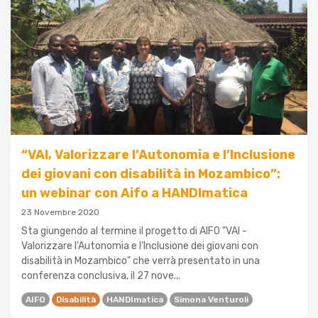
“VAI, Valorizzare l’Autonomia e l’Inclusione
dei giovani con disabilità in Mozambico”:
un webinar con Aifo a HANDImatica
23 Novembre 2020
Sta giungendo al termine il progetto di AIFO "VAI -
Valorizzare l’Autonomia e l’Inclusione dei giovani con
disabilità in Mozambico" che verrà presentato in una
conferenza conclusiva, il 27 nove...
AIFO
Disabilità
HANDImatica
Simona Venturoli