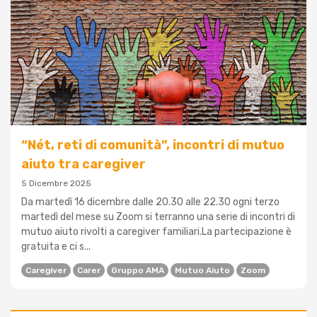
“Nét, reti di comunità”, incontri di mutuo
aiuto tra caregiver
5 Dicembre 2025
Da martedì 16 dicembre dalle 20.30 alle 22.30 ogni terzo
martedì del mese su Zoom si terranno una serie di incontri di
mutuo aiuto rivolti a caregiver familiari.La partecipazione è
gratuita e ci s...
Caregiver
Carer
Gruppo AMA
Mutuo Aiuto
Zoom