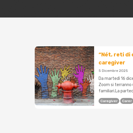
“Nét, reti di
caregiver
5 Dicembre 2025
Da martedì 16 dic
Zoom si terranno u
familiari.La partec
Caregiver
Carer