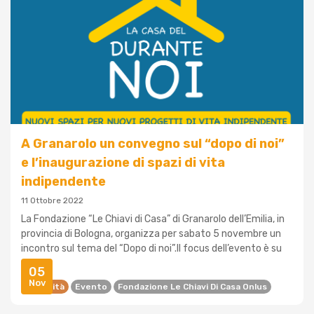
A Granarolo un convegno sul “dopo di noi”
e l’inaugurazione di spazi di vita
indipendente
11 Ottobre 2022
La Fondazione “Le Chiavi di Casa” di Granarolo dell’Emilia, in
provincia di Bologna, organizza per sabato 5 novembre un
incontro sul tema del “Dopo di noi”.Il focus dell’evento è su
prog...
05
Nov
Disabilità
Evento
Fondazione Le Chiavi Di Casa Onlus