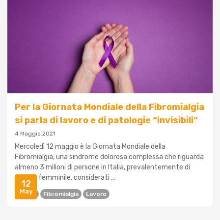
Per la Giornata Mondiale della Fibromialgia
si parla di lavoro e di patologie “invisibili”
4 Maggio 2021
Mercoledì 12 maggio è la Giornata Mondiale della
Fibromialgia, una sindrome dolorosa complessa che riguarda
almeno 3 milioni di persone in Italia, prevalentemente di
genere femminile, considerati ...
12
May
ASPHI
Fibromialgia
Lavoro