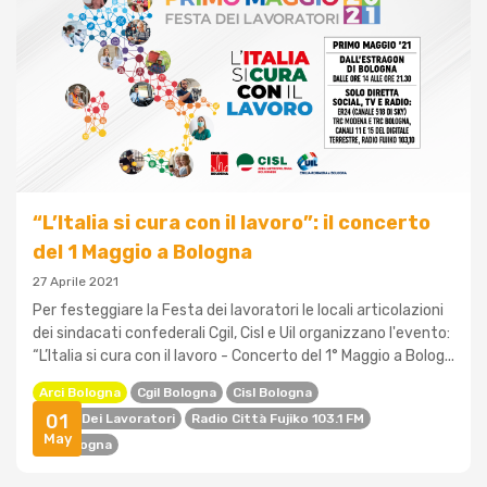
“L’Italia si cura con il lavoro”: il concerto
del 1 Maggio a Bologna
27 Aprile 2021
Per festeggiare la Festa dei lavoratori le locali articolazioni
dei sindacati confederali Cgil, Cisl e Uil organizzano l'evento:
“L’Italia si cura con il lavoro - Concerto del 1° Maggio a Bolog...
Arci Bologna
Cgil Bologna
Cisl Bologna
01
Festa Dei Lavoratori
Radio Città Fujiko 103.1 FM
May
Uil Bologna