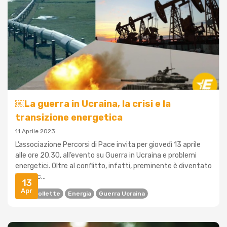
￼La guerra in Ucraina, la crisi e la
transizione energetica
11 Aprile 2023
L’associazione Percorsi di Pace invita per giovedì 13 aprile
alle ore 20.30, all’evento su Guerra in Ucraina e problemi
energetici. Oltre al conflitto, infatti, preminente è diventato
il peso c...
13
Apr
Caro Bollette
Energia
Guerra Ucraina