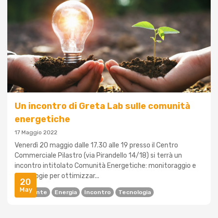
Un incontro di Greta Lab sulle comunità
energetiche
17 Maggio 2022
Venerdì 20 maggio dalle 17.30 alle 19 presso il Centro
Commerciale Pilastro (via Pirandello 14/18) si terrà un
incontro intitolato Comunità Energetiche: monitoraggio e
tecnologie per ottimizzar...
20
May
Ambiente
Energia
Incontro
Tecnologia