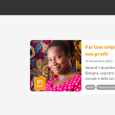
Partnerships 
non profit
21 Novembre 2023
Venerdì 1 dicembre,
Bologna, ospiterà 
sociale e della sost
01
Dec
AIFO
Comunità G