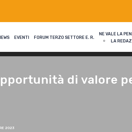
NE VALE LA PE
NEWS
EVENTI
FORUM TERZO SETTORE E. R.
LA REDAZ
portunità di valore per
E 2023