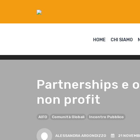
HOME
CHI SIAMO
Partnerships e op
non profit
AIFO
Comunità Globali
Incontro Pubblico
ALESSANDRA ARGONDIZZO
21 NOVEMBR