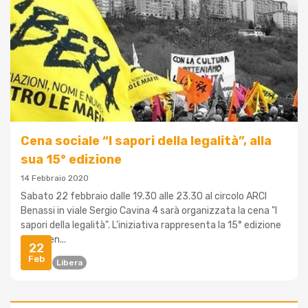
Cena sociale “I sapori della legalità”, alla
sua 15° edizione
14 Febbraio 2020
Sabato 22 febbraio dalle 19.30 alle 23.30 al circolo ARCI
Benassi in viale Sergio Cavina 4 sarà organizzata la cena "I
sapori della legalità". L'iniziativa rappresenta la 15° edizione
della cen...
22
Feb
Cena
Libera