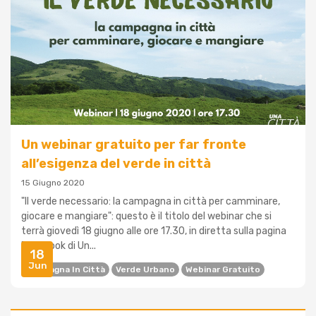
Un webinar gratuito per far fronte
all’esigenza del verde in città
15 Giugno 2020
"Il verde necessario: la campagna in città per camminare,
giocare e mangiare": questo è il titolo del webinar che si
terrà giovedì 18 giugno alle ore 17.30, in diretta sulla pagina
Facebook di Un...
18
Jun
Campagna In Città
Verde Urbano
Webinar Gratuito