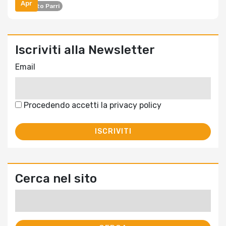
Apr
Istituto Parri
Iscriviti alla Newsletter
Email
Procedendo accetti la privacy policy
Cerca nel sito
Ricerca
per: