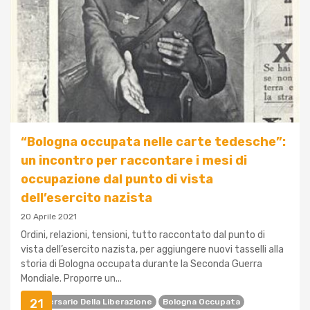
“Bologna occupata nelle carte tedesche”:
un incontro per raccontare i mesi di
occupazione dal punto di vista
dell’esercito nazista
20 Aprile 2021
Ordini, relazioni, tensioni, tutto raccontato dal punto di
vista dell’esercito nazista, per aggiungere nuovi tasselli alla
storia di Bologna occupata durante la Seconda Guerra
Mondiale. Proporre un...
21
Anniversario Della Liberazione
Bologna Occupata