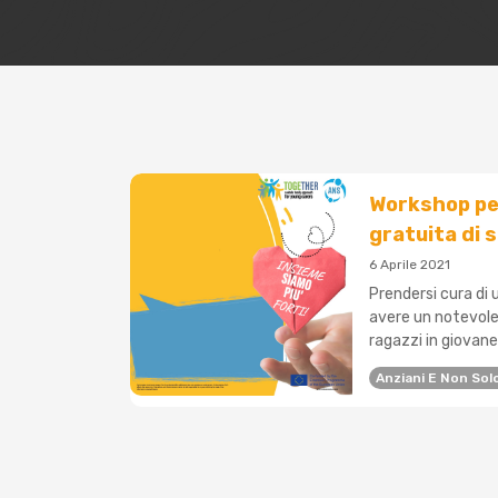
Workshop per
gratuita di s
6 Aprile 2021
Prendersi cura di 
avere un notevole
ragazzi in giovane
Anziani E Non Sol