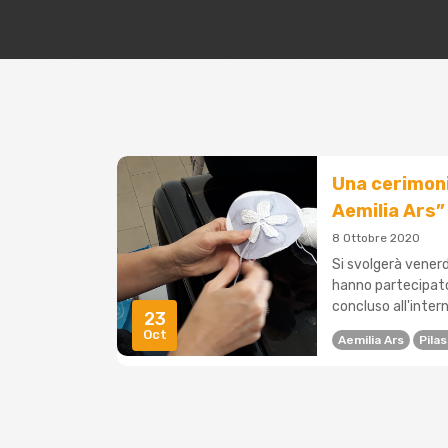
Una cerimoni
Aemilia Ars”
8 Ottobre 2020
Si svolgerà venerd
hanno partecipato 
concluso all'intern
23
Oct
Aemilia Ars
Pila