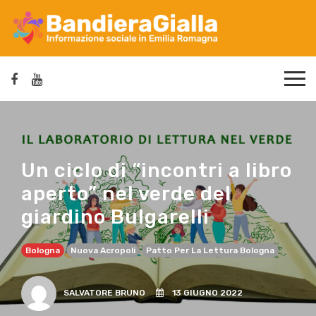
Un ciclo di “incontri a libro
aperto” nel verde del
giardino Bulgarelli
Bologna
Nuova Acropoli
Patto Per La Lettura Bologna
SALVATORE BRUNO
13 GIUGNO 2022