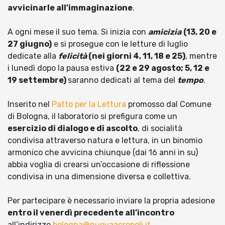
avvicinarle all’immaginazione
.
A ogni mese il suo tema. Si inizia con
amicizia
(13, 20 e
27 giugno)
e si prosegue con le letture di luglio
dedicate alla
felicità
(nei giorni 4, 11, 18 e 25)
, mentre
i lunedì dopo la pausa estiva
(22 e 29 agosto; 5, 12 e
19 settembre)
saranno dedicati al tema del
tempo
.
Inserito nel
Patto per la Lettura
promosso dal Comune
di Bologna, il laboratorio si prefigura come un
esercizio di dialogo e di ascolto
, di socialità
condivisa attraverso natura e lettura, in un binomio
armonico che avvicina chiunque (dai 16 anni in su)
abbia voglia di crearsi un’occasione di riflessione
condivisa in una dimensione diversa e collettiva.
Per partecipare è necessario inviare la propria adesione
entro il venerdì precedente all’incontro
all’indirizzo
bologna@nuovaacropoli.it
.