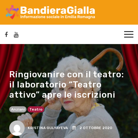
Ringiovanire con il teatro:
il laboratorio “Teatro
attivo” apre le iscrizioni
Anziani
Teatro
KRISTINA GULYAYEVA
2 OTTOBRE 2020