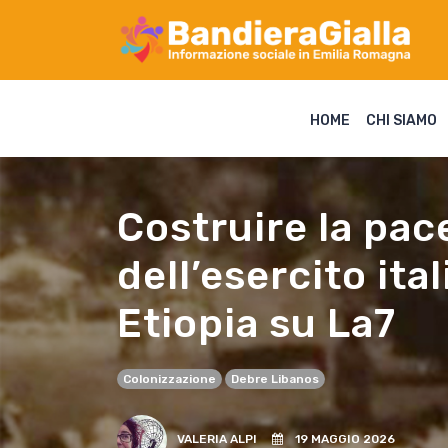
HOME
CHI SIAMO
Costruire la pac
dell’esercito it
Etiopia su La7
Colonizzazione
Debre Libanos
VALERIA ALPI
19 MAGGIO 2026