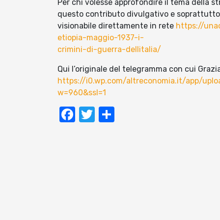
Per chi volesse approfondire il tema della 
questo contributo divulgativo e soprattutto
visionabile direttamente in rete
https://una
etiopia-maggio-1937-i-
crimini-di-guerra-dellitalia/
Qui l’originale del telegramma con cui Grazia
https://i0.wp.com/altreconomia.it/app/u
w=960&ssl=1
Facebook
Twitter
Condividi