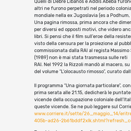
Quelli di Debre Libanos e Addis Abeba furono t
altri ne furono perpetrati nel periodo coloni
mondiale nella ex Jugoslavia (es a Podhum, n
Una pagina rimossa, prima ancora che dimenti
per diversi ed opposti motivi, che videro an
libri. Si pensi che il film sull’eroe della resis
visto della censura per la proiezione al pubbl
commissionata dalla RAI al regista Massimo 
(1989) non è mai stata trasmessa sulle reti
RAI. Nel 1992 la Rizzoli mandò al macero, su 
del volume “L’olocausto rimosso”, curato dall
Il programma “Una giornata particolare”, con
prima serata alle 21.15, dedicherà le puntat
vicende della occupazione coloniale dell’Itali
queste vicende. Se ne può leggere sul Corrier
www.corriere.it/sette/26_maggio_14/eritr
405b-ad26-2b61bddf2xlk.shtml?refresh_c