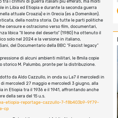
ra i crimini di guerra italiani più efferati, ma molti
ale in Libia ed Etiopia e durante la seconda guerra
ella attuale Croazia) e in Grecia (es a Domenikon).
cata, della nostra storia. Da tutte le parti politiche
che censure e ostracismo verso film, documentari,
tenza libica “Il leone del deserto” (1980) ha ottenuto il
ico solo nel 2024 e la versione in italiano,
Sani, del Documentario della BBC “Fascist legacy”
pressione di alcuni ambienti militari, le 8mila copie
o storico M. Palumbo, pronte per la distribuzione.
dotto da Aldo Cazzullo, in onda su La7 il mercoledì in
e di mercoledì 27 maggio e mercoledì 3 giugno, alla
a in Etiopia tra il 1936 e il 1941, affrontando anche
e della sera del 15 u.s.
ea-etiopia-reportage-cazzullo-7-f8b403b9-9f79-
e-cp